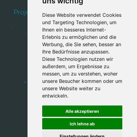
uns wichtig
Kundenverwaltung
Projektverwaltung
Schnittstellen
Diese Website verwendet Cookies
Verwaltung
und Targeting Technologien, um
Ihnen ein besseres Internet-
Erlebnis zu ermöglichen und die
Werbung, die Sie sehen, besser an
Ihre Bedürfnisse anzupassen.
Jetzt anfragen
Diese Technologien nutzen wir
außerdem, um Ergebnisse zu
messen, um zu verstehen, woher
unsere Besucher kommen oder um
Follow us:
unsere Website weiter zu
entwickeln.
Alle akzeptieren
Ich lehne ab
Impressum & Privacy
Einstellungen ändern