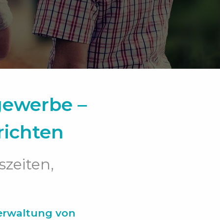
gewerbe –
richten
zeiten,
erwaltung von