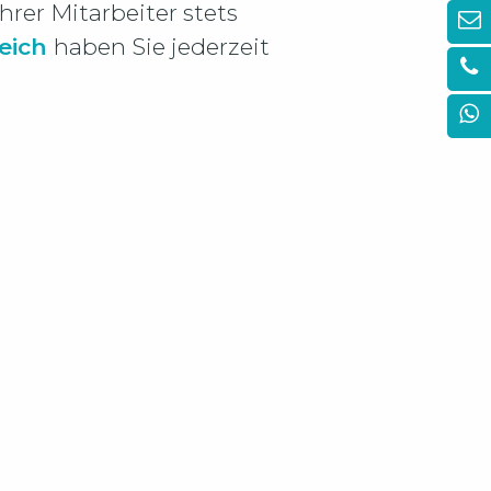
Ihrer Mitarbeiter stets
Ma
eich
haben Sie jederzeit
Te
Wh