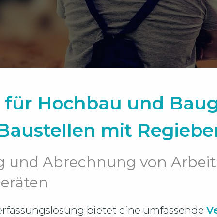
g für Hochbau und Bau
Baustellen mit Regiebe
 und Abrechnung von Arbeits
Geräten
iterfassungslösung bietet eine umfassende
V