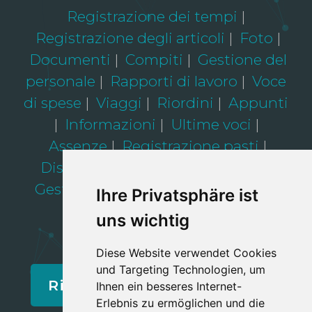
Registrazione dei tempi
Registrazione degli articoli
Foto
Documenti
Compiti
Gestione del
personale
Rapporti di lavoro
Voce
di spese
Viaggi
Riordini
Appunti
Informazioni
Ultime voci
Assenze
Registrazione pasti
Dispositivi
Gestione dei clienti
Gestione dei progetti
Interfacce
Ihre Privatsphäre ist
Amministrazione
uns wichtig
Diese Website verwendet Cookies
und Targeting Technologien, um
Richiedi una consulenza
Ihnen ein besseres Internet-
Erlebnis zu ermöglichen und die