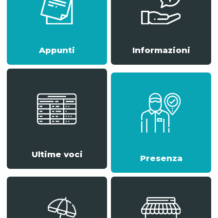
Appunti
Informazioni
Elaborazione paghe
Ultime voci
Presenza