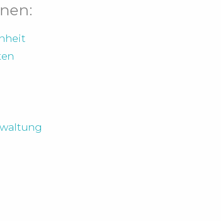
nen:
nheit
ten
rwaltung