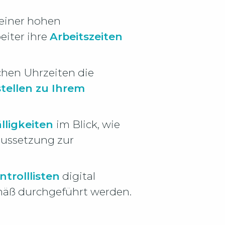
 einer hohen
eiter ihre
Arbeitszeiten
chen Uhrzeiten die
stellen zu Ihrem
älligkeiten
im Blick, wie
raussetzung zur
trolllisten
digital
emäß durchgeführt werden.