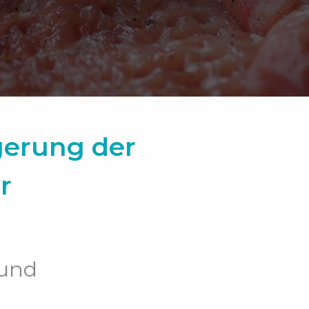
gerung der
r
 und